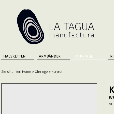
HALSKETTEN
ARMBÄNDER
OHRRINGE
R
Sie sind hier:
Home
»
Ohrringe
» Karyret
K
WE
Art