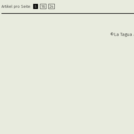
Artikel pro Seite:
8
16
24
©La Tagua 