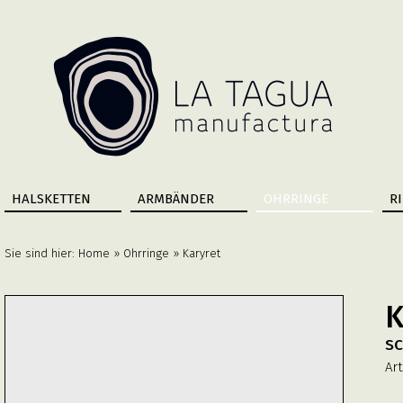
HALSKETTEN
ARMBÄNDER
OHRRINGE
R
Sie sind hier:
Home
»
Ohrringe
» Karyret
K
S
Art