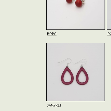
BOPO
D
SAMYRET