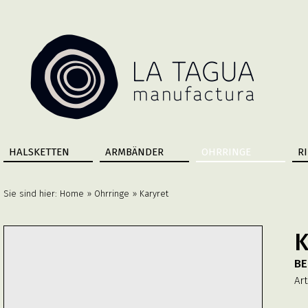
HALSKETTEN
ARMBÄNDER
OHRRINGE
R
Sie sind hier:
Home
»
Ohrringe
» Karyret
K
BE
Art