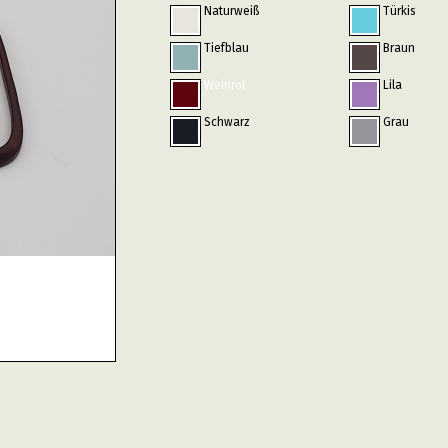
Naturweiß
Türkis
Tiefblau
Braun
Weinrot
Lila
Schwarz
Grau