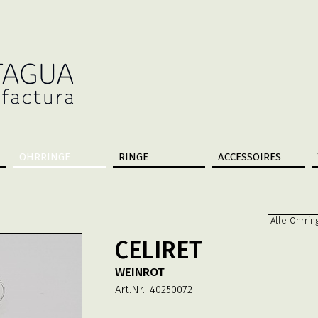
OHRRINGE
RINGE
ACCESSOIRES
Alle Ohrrin
CELIRET
WEINROT
Art.Nr.:
40250072