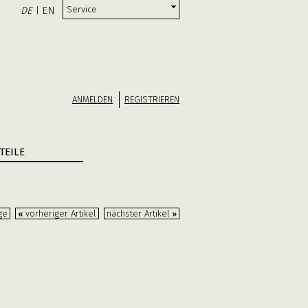
Service
DE
EN
|
ANMELDEN
REGISTRIEREN
TEILE
ge
vorheriger Artikel
nächster Artikel
«
»