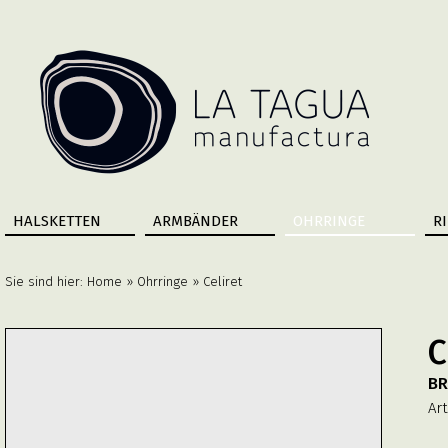
HALSKETTEN
ARMBÄNDER
OHRRINGE
R
Sie sind hier:
Home
»
Ohrringe
» Celiret
C
B
Art