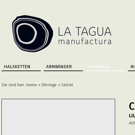
HALSKETTEN
ARMBÄNDER
OHRRINGE
R
Sie sind hier:
Home
»
Ohrringe
» Celiret
C
LI
Art