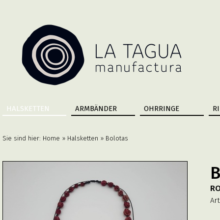
HALSKETTEN
ARMBÄNDER
OHRRINGE
R
Sie sind hier:
Home
»
Halsketten
» Bolotas
B
R
Art