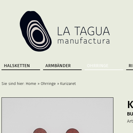
HALSKETTEN
ARMBÄNDER
OHRRINGE
R
Sie sind hier:
Home
»
Ohrringe
» Kurizaret
K
B
Art