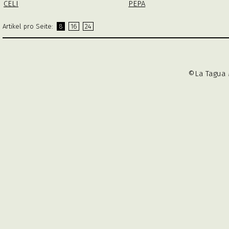
CELI
PEPA
Artikel pro Seite:
8
16
24
©La Tagua 